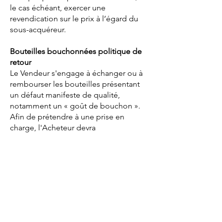
le cas échéant, exercer une
revendication sur le prix à l’égard du
sous-acquéreur.
Bouteilles bouchonnées politique de
retour
Le Vendeur s'engage à échanger ou à
rembourser les bouteilles présentant
un défaut manifeste de qualité,
notamment un « goût de bouchon ».
Afin de prétendre à une prise en
charge, l'Acheteur devra
impérativement respecter la procédure
suivante :
Délai de réclamation : Toute demande
de prise en charge pour une bouteille
bouchonnée doit être adressée au
service client du vendeur dans un délai
maximum de 4 jours suivants la date