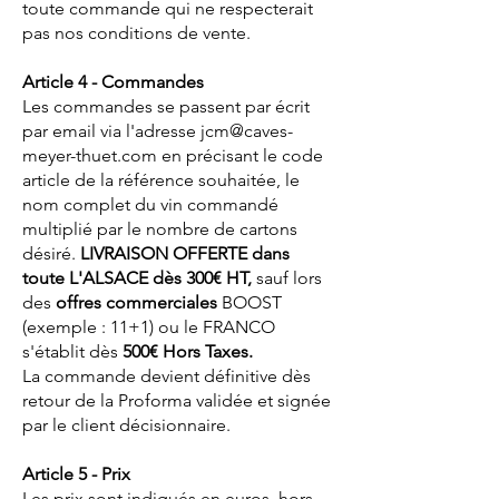
toute commande qui ne respecterait
pas nos conditions de vente.
Article 4 - Commandes
Les commandes se passent par écrit
par email via l'adresse jcm@caves-
meyer-thuet.com en précisant le code
article de la référence souhaitée, le
nom complet du vin commandé
multiplié par le nombre de cartons
désiré.
LIVRAISON OFFERTE dans
toute L'ALSACE dès
300€ HT,
sauf lors
des
offres commerciales
BOOST
(exemple : 11+1) ou le FRANCO
s'établit dès
500€ Hors Taxes.
La commande devient définitive dès
retour de la Proforma validée et signée
par le client décisionnaire.
Article 5 - Prix
Les prix sont indiqués en euros, hors